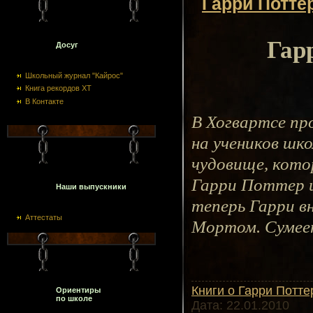
Гарри Потте
Гар
Досуг
Школьный журнал "Кайрос"
Книга рекордов ХТ
В Контакте
В Хогвартсе п
на учеников шк
чудовище, кото
Гарри Поттер и
Наши выпускники
теперь Гарри в
Аттестаты
Мортом. Сумеет
Книги о Гарри Потте
Ориентиры
по школе
Дата:
22.01.2010