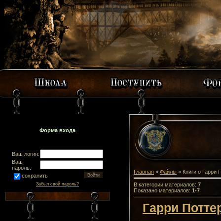
Форма входа
Ваш логин:
Ваш
пароль:
Главная
»
Файлы
» Книги о Гарри 
сохранить
В категории материалов
:
7
Забыл свой пароль?
Показано материалов
:
1-7
Гарри Потте