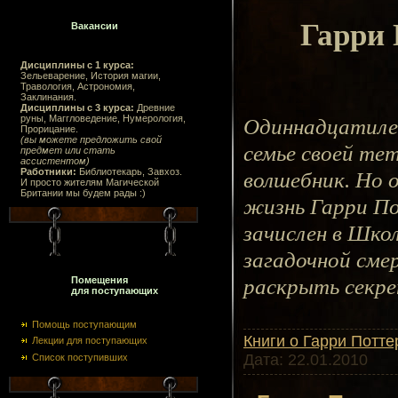
Гарри 
Вакансии
Дисциплины с 1 курса:
Зельеварение, История магии,
Травология, Астрономия,
Заклинания.
Дисциплины с 3 курса:
Древние
руны, Маггловедение, Нумерология,
Одиннадцатиле
Прорицание.
(вы можете предложить свой
семье своей тет
предмет или стать
ассистентом)
Работники:
Библиотекарь, Завхоз.
волшебник. Но 
И просто жителям Магической
Британии мы будем рады :)
жизнь Гарри По
зачислен в Шко
загадочной сме
раскрыть секре
Помещения
для поступающих
Помощь поступающим
Книги о Гарри Потте
Лекции для поступающих
Дата:
22.01.2010
Список поступивших