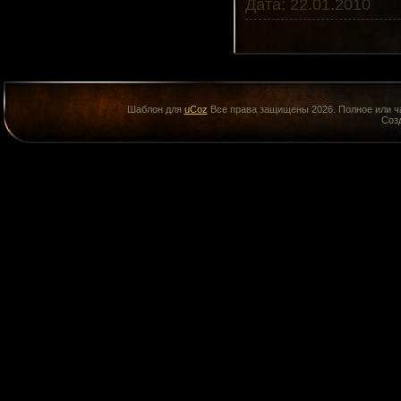
Дата:
22.01.2010
Шаблон для
uCoz
Все права защищены 2026. Полное или ча
Соз