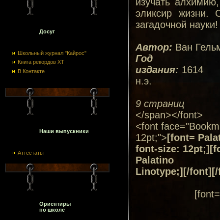
изучать алхимию,
эликсир жизни. 
загадочной науки!
Досуг
Автор:
Ван Гельм
Школьный журнал "Кайрос"
Год
Книга рекордов ХТ
издания:
1614
В Контакте
н.э.
9 страниц
</span></font>
<font face="Bookma
Наши выпускники
12pt;">
[font= Pala
font-size: 12pt;][f
Аттестаты
Palatino
Linotype;][/font][/
[font=
Ориентиры
по школе