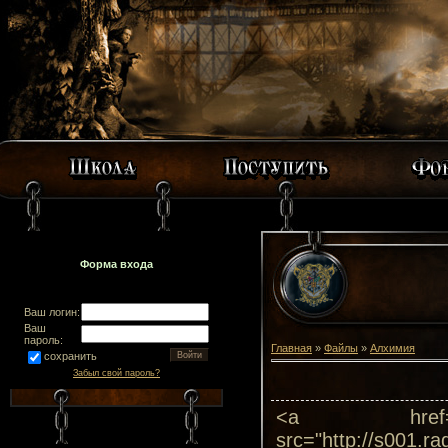
Форма входа
Ваш логин:
Ваш
пароль:
Главная
»
Файлы
»
Алхимия
сохранить
Забыл свой пароль?
<a href="http
src="http://s001.ra