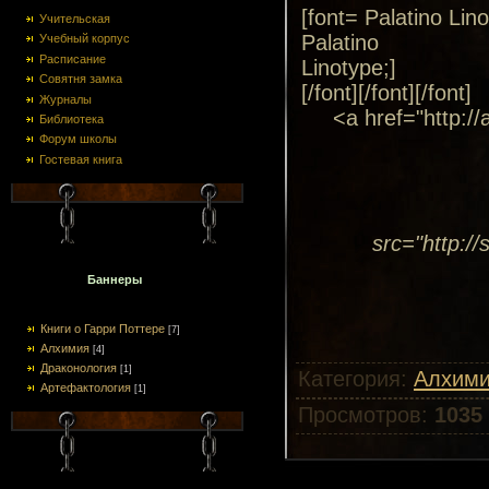
[font= Palatino Lino
Учительская
Palatino
Учебный корпус
Расписание
Linotype;]
Совятня замка
[/font][/font][/font]
Журналы
<a href="http:/
Библиотека
Форум школы
Гостевая книга
src="http://
Баннеры
Книги о Гарри Поттере
[7]
Алхимия
[4]
Драконология
[1]
Категория
:
Алхим
Артефактология
[1]
Просмотров
:
1035