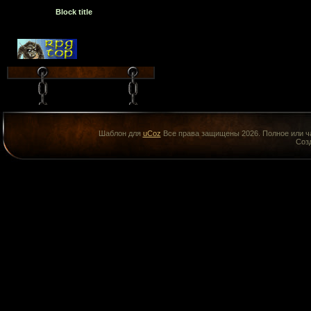
Block title
Шаблон для
uCoz
Все права защищены 2026. Полное или ча
Соз