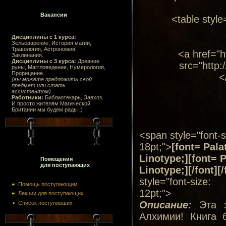
Вакансии
<table styl
Дисциплины с 1 курса:
Зельеварение, История магии,
Травология, Астрономия,
<a href="h
Заклинания.
Дисциплины с 3 курса:
Древние
src="http:
руны, Маггловедение, Нумерология,
Прорицание.
<
(вы можете предложить свой
предмет или стать
ассистентом)
Работники:
Библиотекарь, Завхоз.
И просто жителям Магической
Британии мы будем рады :)
<span style="font-s
18pt;">
[font= Pala
Linotype;][font= P
Помещения
для поступающих
Linotype;][/font][/
style="font-size:
Помощь поступающим
12pt;">
Лекции для поступающих
Описание:
Эта з
Список поступивших
Алхимии! Книга 