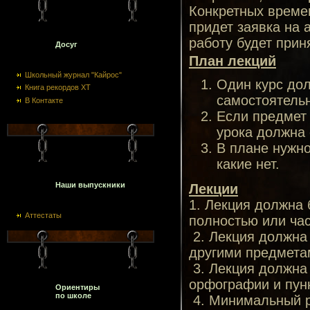
Конкретных времен
придет заявка на 
работу будет прин
Досуг
План лекций
Школьный журнал "Кайрос"
Один курс дол
Книга рекордов ХТ
самостоятельн
В Контакте
Если предмет 
урока должна 
В плане нужно
какие нет.
Наши выпускники
Лекции
1. Лекция должна 
Аттестаты
полностью или час
2. Лекция должна 
другими предмета
3. Лекция должна
орфографии и пун
Ориентиры
по школе
4. Минимальный р