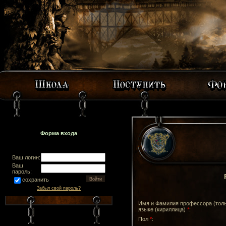
Форма входа
Ваш логин:
Ваш
пароль:
сохранить
Забыл свой пароль?
Имя и Фамилия профессора (толь
языке (кириллица)
*
:
Пол
*
: