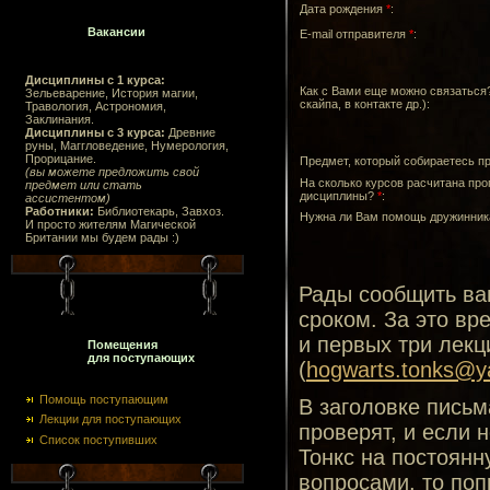
Дата рождения
*
:
Вакансии
E-mail отправителя
*
:
Дисциплины с 1 курса:
Как с Вами еще можно связаться?
Зельеварение, История магии,
скайпа, в контакте др.):
Травология, Астрономия,
Заклинания.
Дисциплины с 3 курса:
Древние
руны, Маггловедение, Нумерология,
Прорицание.
Предмет, который собираетесь п
(вы можете предложить свой
На сколько курсов расчитана пр
предмет или стать
дисциплины?
*
:
ассистентом)
Работники:
Библиотекарь, Завхоз.
Нужна ли Вам помощь дружинни
И просто жителям Магической
Британии мы будем рады :)
Рады сообщить вам
сроком. За это вр
и первых три лекц
Помещения
для поступающих
(
hogwarts.tonks@y
Помощь поступающим
В заголовке письм
Лекции для поступающих
проверят, и если 
Список поступивших
Тонкс на постоянн
вопросами, то поп