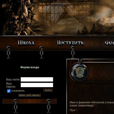
Форма входа
Ваш логин:
Ваш
пароль:
сохранить
Забыл свой пароль?
Имя и фамилия обитателя (тольк
языке (кириллица)
*
:
Пол
*
: