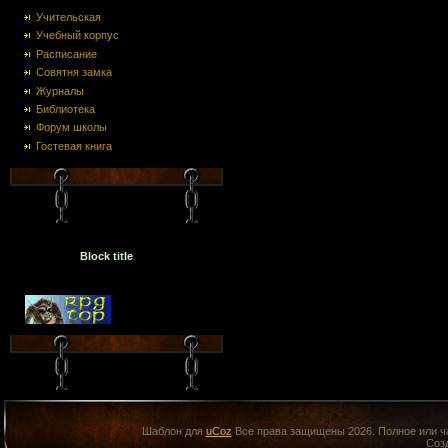
Учительская
Учебный корпус
Расписание
Совятня замка
Журналы
Библиотека
Форум школы
Гостевая книга
Block title
Шаблон для
uCoz
Все права защищены 2026. Полное или ча
Соз