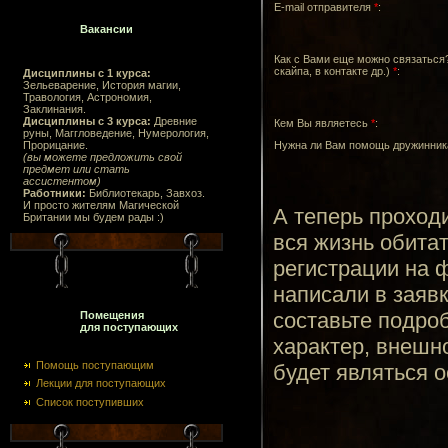
E-mail отправителя
*
:
Вакансии
Как с Вами еще можно связаться?
скайпа, в контакте др.)
*
:
Дисциплины с 1 курса:
Зельеварение, История магии,
Травология, Астрономия,
Заклинания.
Дисциплины с 3 курса:
Древние
Кем Вы являетесь
*
:
руны, Маггловедение, Нумерология,
Прорицание.
Нужна ли Вам помощь дружинни
(вы можете предложить свой
предмет или стать
ассистентом)
Работники:
Библиотекарь, Завхоз.
И просто жителям Магической
А теперь проход
Британии мы будем рады :)
вся жизнь обитат
регистрации на 
написали в заявк
составьте подро
Помещения
для поступающих
характер, внешн
Помощь поступающим
будет являться 
Лекции для поступающих
Список поступивших