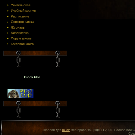
Учительская
Учебный корпус
Расписание
Совятня замка
Журналы
Библиотека
Форум школы
Гостевая книга
Block title
Шаблон для
uCoz
Все права защищены 2026. Полное или ча
Соз