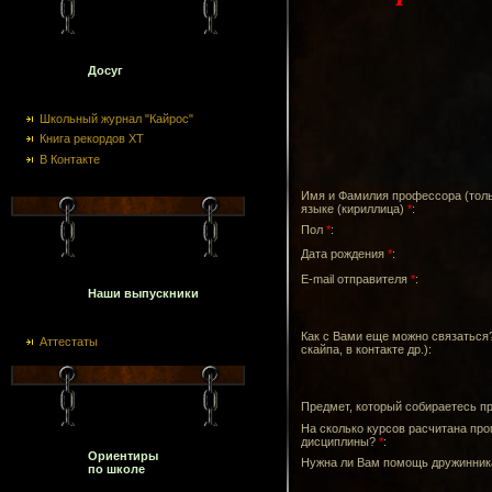
Досуг
Школьный журнал "Кайрос"
Книга рекордов ХТ
В Контакте
Имя и Фамилия профессора (толь
языке (кириллица)
*
:
Пол
*
:
Дата рождения
*
:
E-mail отправителя
*
:
Наши выпускники
Как с Вами еще можно связаться?
Аттестаты
скайпа, в контакте др.):
Предмет, который собираетесь п
На сколько курсов расчитана пр
дисциплины?
*
:
Ориентиры
Нужна ли Вам помощь дружинни
по школе