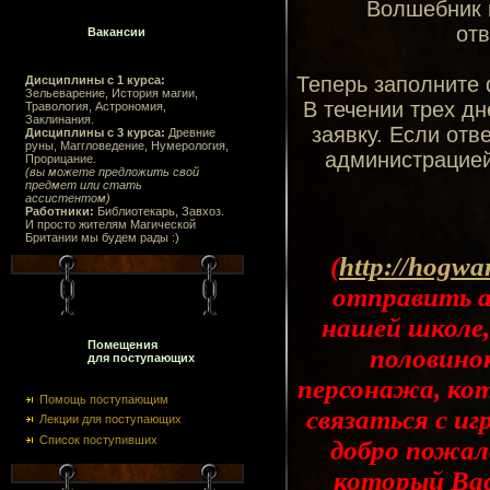
Волшебник н
отв
Вакансии
Теперь заполните 
Дисциплины с 1 курса:
Зельеварение, История магии,
В течении трех дн
Травология, Астрономия,
Заклинания.
заявку. Если отв
Дисциплины с 3 курса:
Древние
руны, Маггловедение, Нумерология,
администрацией
Прорицание.
(вы можете предложить свой
предмет или стать
ассистентом)
Работники:
Библиотекарь, Завхоз.
И просто жителям Магической
Британии мы будем рады :)
(
http://hogwa
отправить а
нашей школе,
Помещения
половино
для поступающих
персонажа, кот
Помощь поступающим
связаться с иг
Лекции для поступающих
Список поступивших
добро пожал
который Вас