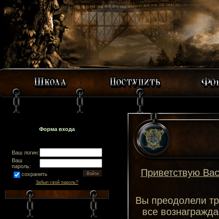
Форма входа
Ваш логин:
Ваш
пароль:
Приветствую Вас
сохранить
Забыл свой пароль?
Вы преодолели тру
все вознагражда